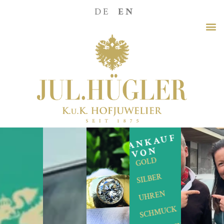
DE
EN
ANKAUF
VON
GOLD
SILBER
UHREN
SCHMUCK