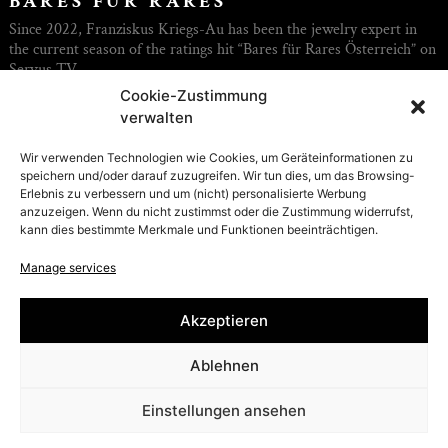
BARES FÜR RARES
Since 2022, Franziskus Kriegs-Au has been the jewelry expert in
the current season of the ratings hit “Bares für Rares Österreich” on
Servus TV.
Cookie-Zustimmung
His expertise includes jewelry, silver, watches, gemstones and
verwalten
diamonds. But Franziskus Kriegs-Au also knows his way around art
and antiques. His personal passion is antique jewelry, vintage
Wir verwenden Technologien wie Cookies, um Geräteinformationen zu
watches as well as classic cars and sports cars.
speichern und/oder darauf zuzugreifen. Wir tun dies, um das Browsing-
Erlebnis zu verbessern und um (nicht) personalisierte Werbung
“Bares für Rares Österreich” presents curiosities and rarities long
anzuzeigen. Wenn du nicht zustimmst oder die Zustimmung widerrufst,
forgotten or found in attics. Host Willi Gabalier mediates between
kann dies bestimmte Merkmale und Funktionen beeinträchtigen.
Austrian dealers and sellers, with exciting, surprising and truly
curious things always happening.
Manage services
Copyrights: Thomas Salamonski / SERVUS TV
Akzeptieren
Ablehnen
Presse
Einstellungen ansehen
© Julius Hügler 2026
Impressum
|
Datenschutz
|
Barrierefreiheit