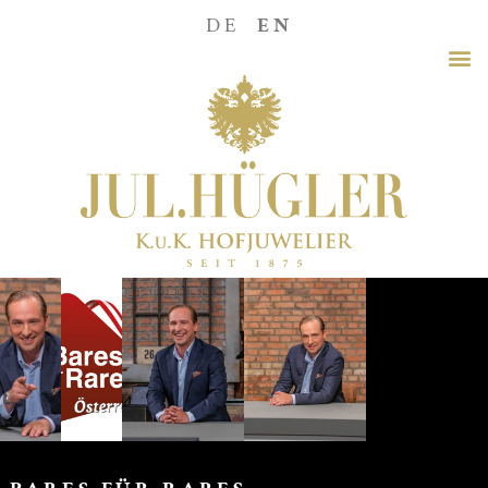
DE
EN
Franzisk
Kriegs-
Au,
Willi
Gabalier
und
Gäste