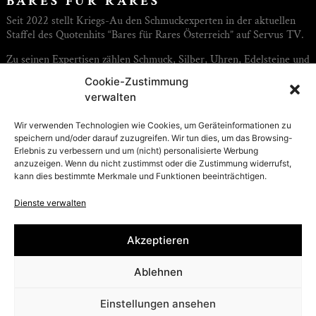
BARES FÜR RARES
Seit 2022 stellt Kriegs-Au den Schmuckexperten in der aktuellen
Staffel des Quotenhits “Bares für Rares Österreich” auf Servus TV.
Zu seinen Expertisen zählen Schmuck, Silber, Uhren, Edelsteine und
Diamanten. Aber auch im Kunst- und Antiquitätenbereich kennt
Cookie-Zustimmung
sich Franziskus Kriegs-Au bestens aus. Seine persönliche
verwalten
Leidenschaft gilt dem antiken Schmuck, Vintage-Uhren sowie
Oldtimern und Sportwägen.
Wir verwenden Technologien wie Cookies, um Geräteinformationen zu
speichern und/oder darauf zuzugreifen. Wir tun dies, um das Browsing-
„Bares für Rares Österreich“ präsentiert Kuriositäten und lange in
Erlebnis zu verbessern und um (nicht) personalisierte Werbung
Vergessenheit geratene oder auf dem Dachboden gefundene
anzuzeigen. Wenn du nicht zustimmst oder die Zustimmung widerrufst,
Raritäten. Willi Gabalier vermittelt zwischen den österreichischen
kann dies bestimmte Merkmale und Funktionen beeinträchtigen.
Händlern und Anbietern, wobei immer Spannendes,
Überraschendes und wahrhaft Kurioses geschieht.
Dienste verwalten
Copyrights: Thomas Salamonski / SERVUS TV
Akzeptieren
Ablehnen
Presse
Einstellungen ansehen
© Julius Hügler 2026