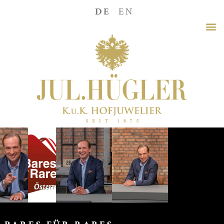
DE
EN
Franzisk
Kriegs-
Au,
Willi
Gabalier
und
Gäste